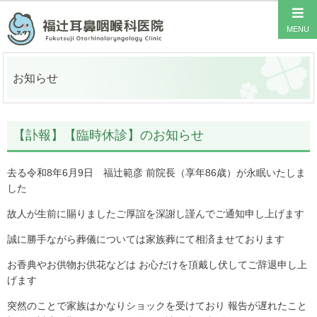
お知らせ
【訃報】【臨時休診】のお知らせ
去る令和8年6月9日 福辻範彦 前院長（享年86歳）が永眠いたしま
した
故人が生前に賜りましたご厚誼を深謝し謹んでご通知申し上げます
誠に勝手ながら葬儀については家族葬にて相済ませております
お香典やお供物お供花などは お心だけを頂戴し伏してご辞退申し上
げます
突然のことで家族はかなりショックを受けており 報告が遅れたこと